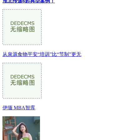
淮北传递6起典型案例！
从泉源食物平安“培训”比“节制”更无
伊缅 MBA智库