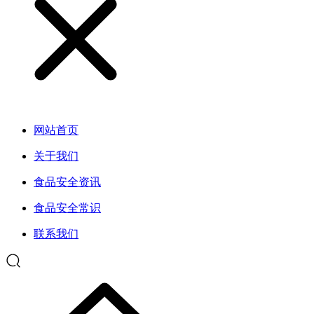
网站首页
关于我们
食品安全资讯
食品安全常识
联系我们