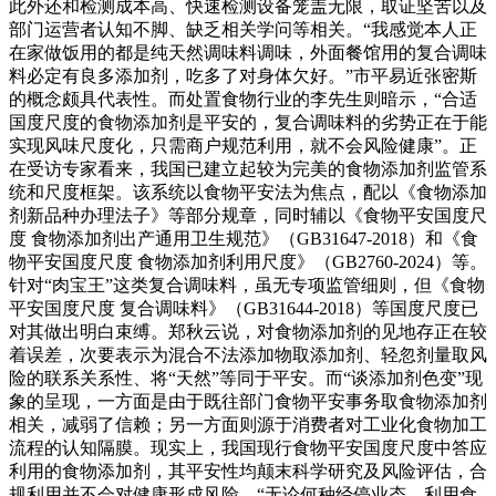
此外还和检测成本高、快速检测设备笼盖无限，取证坚苦以及
部门运营者认知不脚、缺乏相关学问等相关。“我感觉本人正
在家做饭用的都是纯天然调味料调味，外面餐馆用的复合调味
料必定有良多添加剂，吃多了对身体欠好。”市平易近张密斯
的概念颇具代表性。而处置食物行业的李先生则暗示，“合适
国度尺度的食物添加剂是平安的，复合调味料的劣势正在于能
实现风味尺度化，只需商户规范利用，就不会风险健康”。正
在受访专家看来，我国已建立起较为完美的食物添加剂监管系
统和尺度框架。该系统以食物平安法为焦点，配以《食物添加
剂新品种办理法子》等部分规章，同时辅以《食物平安国度尺
度 食物添加剂出产通用卫生规范》（GB31647-2018）和《食
物平安国度尺度 食物添加剂利用尺度》（GB2760-2024）等。
针对“肉宝王”这类复合调味料，虽无专项监管细则，但《食物
平安国度尺度 复合调味料》（GB31644-2018）等国度尺度已
对其做出明白束缚。郑秋云说，对食物添加剂的见地存正在较
着误差，次要表示为混合不法添加物取添加剂、轻忽剂量取风
险的联系关系性、将“天然”等同于平安。而“谈添加剂色变”现
象的呈现，一方面是由于既往部门食物平安事务取食物添加剂
相关，减弱了信赖；另一方面则源于消费者对工业化食物加工
流程的认知隔膜。现实上，我国现行食物平安国度尺度中答应
利用的食物添加剂，其平安性均颠末科学研究及风险评估，合
规利用并不会对健康形成风险。“无论何种经停业态，利用食