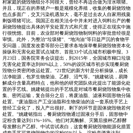
村家庭的烧毁物组分不同很大，曾经不再适合做为泔水喂猪。
并且，现正在的养猪户一般是规模化养殖，收集的餐厨烧毁物
也点多面广，交叉污染机遇加大，毫不是过去农人自家用残羹
剩饭喂猪可比。我国正在相关法令中并未对进入饲料出产的餐
厨烧毁物提出具体的平安处置方式和尺度，使得正在现实中施
行很恍惚。目前，农业部对餐厨烧毁物制饲料的审批曾经很是
审慎。此外，为整治“垃圾猪”、“地沟油”等日益严沉的食物平
安问题，国度发改委等部分已要求各地保举餐厨烧毁物资本化
操纵和无害化处置试点城市。首批33个试点城市积极申报。3
月23日，国务院常务会议提出，到2015年，全国城市糊口垃圾
无害化处置率达到80%以上，50%的设区城市初步实现餐厨烧
毁物分类密闭收运处置。“21世纪的新方针是分析操纵，成长
洁净能源，包罗生物柴油、乙醇、沼气等。”姚建铭说，易降
解成分含量高档特点，他和他的研究团队依此提出了能源化处
置的手艺线。姚建铭提出的手艺线是对城市餐厨烧毁物集中收
集、密闭运输，复合筛分之后，将废油脂、滤液和固形物分隔
处置。“废油脂出产工业油脂和生物柴油的这一套系统手艺上
曾经工业化了，投入产出很好。剩下的环节是固体烧毁物若何
处置。”姚建铭指出，餐厨烧毁物通过固液分手后，固形物中
淀粉含量达到11%~16%。他们对其酶解、灭菌后接种乙醇酵
母发酵出产乙醇。中试尝试表白，这套餐厨烧毁物能源化措置
成套手艺可将烧毁物中的淀粉95%以上，淀粉产酒率达到