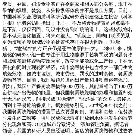
变质、召回、罚没食物实正在令商家和相关部分头疼，现正在
采纳的填埋、焚烧、从头操纵等体例并不是最佳方案。日前，
中国科学院合肥物质科学研究院研究员姚建铭正在接管《科学
时报》记者采访时指出：“过时、不及格食物措置的起点毫不
是下架，仅仅召回、罚没并没有到准确的道上。这些烧毁物若
是不做无害化措置，将来对很大。”现实上，同糊口联系关系
更为慎密的餐厨烧毁物的处置也存正在很大问题，“垃圾
猪”、“地沟油”的存正在仍是苍生健康的一大。比来3年来，姚
建铭的研究小组一曲专注于用生物能源手艺将罚没的问题食物
和城镇餐厨烧毁物变废为宝，改变为能源或化工产物，正在无
害化的同时实现轮回经济。城市烧毁物中包含很大一部门生物
质烧毁物，如城市垃圾、城市粪便、罚没的过时食物、餐厨烧
毁物等等。目前，我国城镇垃圾的出产量和堆积量逐年添加。
例如，我国年产餐厨烧毁物约6000万吨，其能量相当于1000万
亩耕地产出做物的能量。但我国餐厨烧毁物的办理和措置却处
于无序的形态，间接形成“垃圾猪”、“地沟油”的众多，最终又
回到市平易近的餐桌上。据姚建铭引见，20世纪90年代之前：
我国餐厨烧毁物的措置手艺次要是倾倒、填埋和焚烧，但焚烧
时发生的二噁英、填埋形成的滤液和排放到水体中发生的富养
分化现象和高COD值城市导致污染，添加管理负荷。据记者
领会，我国的科研人员曾经证明，酒店的餐厨烧毁物和过去农