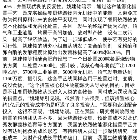
50%，并呈现优良的反复性。姚建铭暗示，通过这种能源化措
置手艺，既充实操纵餐厨烧毁物内无机物中的能量，又避免其
做为饲料原料带来的食物平安现患，同时实现了餐厨烧毁物的
资本化操纵和无害化处置。并且，发生的终端产物为乙醇、沼
气和工业油脂，均属于高附加值、敌对型产物，没有二次污
染，提高了经济效益。为了进一步降低成本，使手艺有更好的
可行性，姚建铭的研究小组自从研发了复合酶制剂，淀粉酶和
卵白酶的发酵程度比原始出发菌株提高了600%和420%。目
前，姚建铭等报酬合肥市设想了一个日处置200吨餐厨烧毁物
的方案，年处置73000吨。据计较，该核心每年将能产出1200
吨乙醇、5700吨工业油脂、5000吨无机肥，沼气发电量达到
1160万度。据引见，这套手艺线同样合用于处置过时、变质、
罚没食物。“这个措置核心以生物能源为从导标的目的，目标
是不让餐厨烧毁物从头进入人类的食物链，同时成为罚没商品
的措置点。”姚建铭引见说。虽然听上去很美，但该措置核心
约1亿元的投资成本仍是吓退了良多投资人。“需要和企业配合
投入，这很不容易。”姚建铭说。正在我国，研究餐厨烧毁物
措置的科研团队并不多。因为烧毁物收集、预处置成本以及优
秀发酵菌株选育等各方面的，我国的烧毁物能源化措置手艺并
没有达到抱负的成长形态，有待科研人员进一步深切研究，降
低成本，为财产化成长寻找冲破口。目前，我国生物质能源次