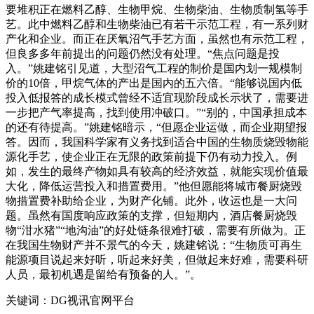
要堆积正在燃料乙醇、生物甲烷、生物柴油、生物质制氢等手
艺。此中燃料乙醇和生物柴油已有若干示范工程，有一系列财
产化和企业。而正在厌氧沼气手艺方面，虽然也有示范工程，
但良多多年前提出的问题仍然没有处理。“焦点问题是投
入。”姚建铭引见道，大型沼气工程的制价是国内划一规模制
价的10倍，甲烷气体的产出是国内的五六倍。“能够说国内低
投入低报答的成长模式曾经不适宜现阶段成长示状了，需要进
一步把产气率提高，找到使用冲破口。”“别的，中国承担成本
的还有待提高。”姚建铭暗示，“但愿企业运做，而企业期望报
答。因而，我国科学家有义务找到适合中国的生物质烧毁物能
源化手艺，使企业正在无限的政策前提下仍有动力投入。例
如，发生的最终产物如具有较高的经济效益，就能实现价值最
大化，降低运营投入和措置费用。”他但愿能将城市餐厨烧毁
物措置费补助给企业，为财产化铺。此外，收运也是一大问
题。虽然有国度响应政策的支撑，但短期内，酒店餐厨烧毁
物“泔水猪”“地沟油”的好处链条很难打破，需要有所做为。正
在我国生物财产并不景气的今天，姚建铭说：“生物质可再生
能源项目说起来好听，听起来好美，但做起来好难，需要科研
人员，最初机遇是留给有预备的人。”。
关键词：DG视讯官网平台