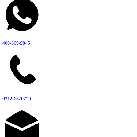
400-669-9845
0312-6820759