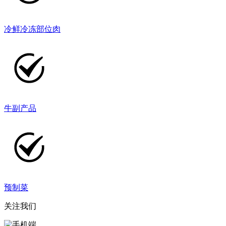
冷鲜冷冻部位肉
牛副产品
预制菜
关注我们