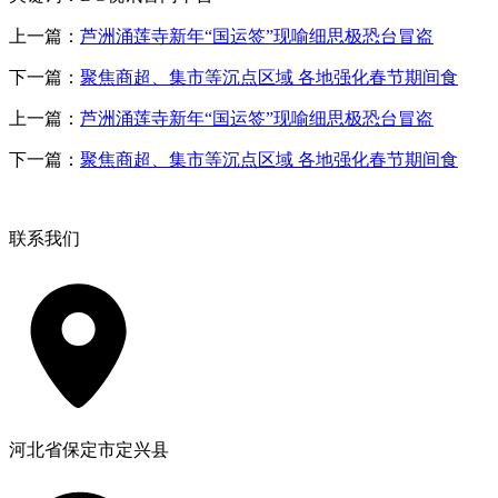
上一篇：
芦洲涌莲寺新年“国运签”现喻细思极恐台冒盗
下一篇：
聚焦商超、集市等沉点区域 各地强化春节期间食
上一篇：
芦洲涌莲寺新年“国运签”现喻细思极恐台冒盗
下一篇：
聚焦商超、集市等沉点区域 各地强化春节期间食
联系我们
河北省保定市定兴县