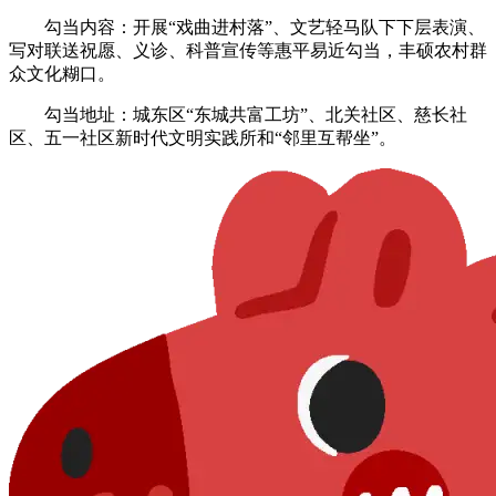
勾当内容：开展“戏曲进村落”、文艺轻马队下下层表演、
写对联送祝愿、义诊、科普宣传等惠平易近勾当，丰硕农村群
众文化糊口。
勾当地址：城东区“东城共富工坊”、北关社区、慈长社
区、五一社区新时代文明实践所和“邻里互帮坐”。