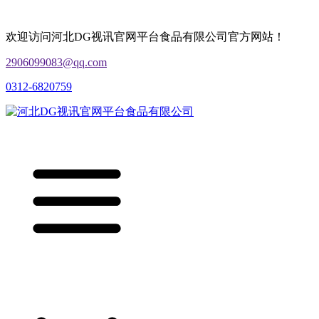
欢迎访问河北DG视讯官网平台食品有限公司官方网站！
2906099083@qq.com
0312-6820759