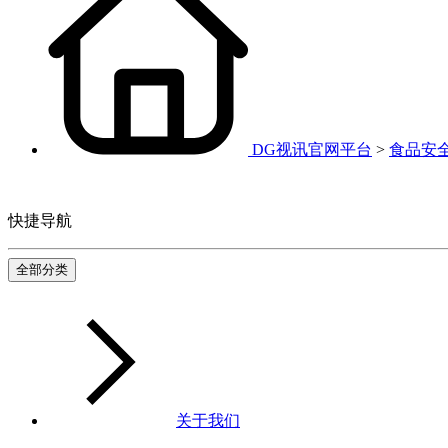
DG视讯官网平台
>
食品安
快捷导航
全部分类
关于我们