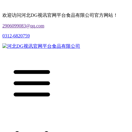
欢迎访问河北DG视讯官网平台食品有限公司官方网站！
2906099083@qq.com
0312-6820759