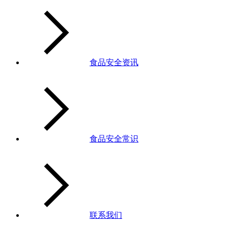
食品安全资讯
食品安全常识
联系我们