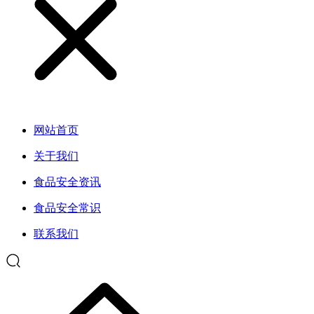
网站首页
关于我们
食品安全资讯
食品安全常识
联系我们