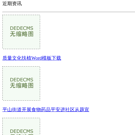
近期资讯
质量文化扶植Word模板下载
平山街道开展食物药品平安进社区从题宣