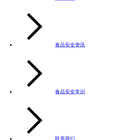
食品安全资讯
食品安全常识
联系我们