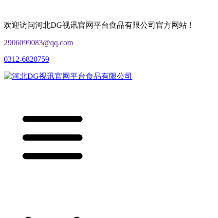
欢迎访问河北DG视讯官网平台食品有限公司官方网站！
2906099083@qq.com
0312-6820759