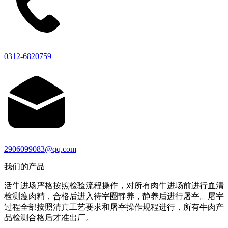
0312-6820759
2906099083@qq.com
我们的产品
活牛进场严格按照检验流程操作，对所有肉牛进场前进行血清
检测瘦肉精，合格后进入待宰圈静养，静养后进行屠宰。屠宰
过程全部按照清真工艺要求和屠宰操作规程进行，所有牛肉产
品检测合格后才准出厂。