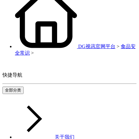
DG视讯官网平台
>
食品安
全常识
>
快捷导航
全部分类
关于我们