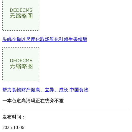
失眠企鹅以尺度化取场景化引领生果精酿
帮力食物财产健康、立异、成长 中国食物
一本色道高清码正在线旁不雅
发布时间：
2025-10-06