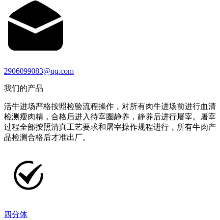
2906099083@qq.com
我们的产品
活牛进场严格按照检验流程操作，对所有肉牛进场前进行血清
检测瘦肉精，合格后进入待宰圈静养，静养后进行屠宰。屠宰
过程全部按照清真工艺要求和屠宰操作规程进行，所有牛肉产
品检测合格后才准出厂。
四分体