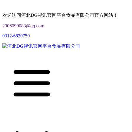
欢迎访问河北DG视讯官网平台食品有限公司官方网站！
2906099083@qq.com
0312-6820759