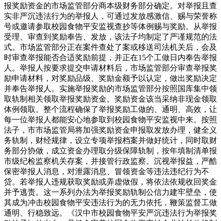
报奖励资金的市场监管部分商本级财务部分确定。对举报且查
实非严沉违法行为的举报人，可通过发放感激信、赐与荣誉称
号或邀请参取校园食物平安监视查抄等体例赐与奖励。从举报
受理、审查到奖励奉告、发放，该法子均制定了严谨规范的法
式。市场监管部分正在案件查处了案或移送司法机关后，会及
时审查举报能否合适奖励前提，并正在15个工做日内奉告举报
人。举报人按要求提交申请材料后，市场监管部分审查举报奖
励申请材料，对奖励品级、奖励金额予以认定，做出奖励决定
并奉告举报人。实施举报奖励的市场监管部分按照国库集中领
取轨制相关领取举报奖励资金。奖励资金该当采纳非现金领取
体例领取。整个流程确保了举报奖励工做的、通明、高效，让
每一位举报人都能安心地参取到校园食物平安监视中来。按照
法子，市市场监管局将加强奖励资金申报取发放办理，健全义
务轨制，财经规律，设立专项举报档案并做好统计，同时取财
务部分协做，成立资金办理取分级保障轨制，按年填制清单报
市级纪检监察机关存案，并接管行政监察。沉视举报益，严酷
保密举报人消息，对泄露消息、冒领资金等违法违纪行为不
贷。若举报人违规获取奖励或弄虚做假，将依法依规收回奖金
并予逃责。这一系列办法为举报奖励轨制公信力建牢壁垒，使
其成为冲击校园食物平安违法行为的无力依托，鞭策监督工做
通明、行稳致远。《汉中市校园食物平安严沉违法行为举报奖