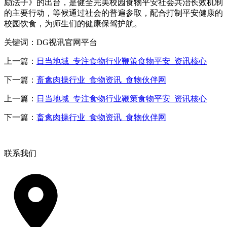
励法子》的出台，是健全完美校园食物平安社会共治长效机制
的主要行动，等候通过社会的普遍参取，配合打制平安健康的
校园饮食，为师生们的健康保驾护航。
关键词：DG视讯官网平台
上一篇：
日当地域_专注食物行业鞭策食物平安_资讯核心
下一篇：
畜禽肉操行业_食物资讯_食物伙伴网
上一篇：
日当地域_专注食物行业鞭策食物平安_资讯核心
下一篇：
畜禽肉操行业_食物资讯_食物伙伴网
联系我们