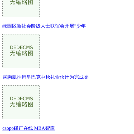
绿园区新社会阶级人士联谊会开展“少年
露胸肌推销星巴克中秋礼盒伙计为完成卖
caopo碰正在线 MBA智库