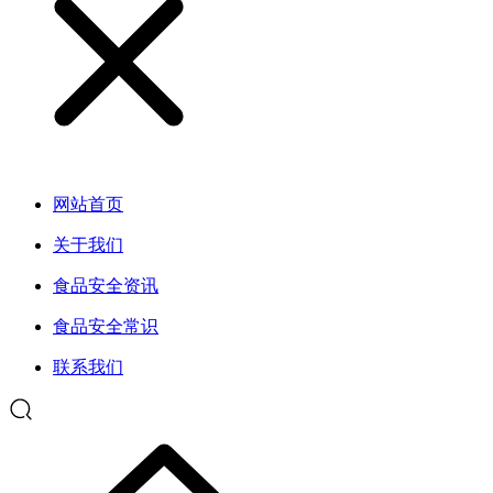
网站首页
关于我们
食品安全资讯
食品安全常识
联系我们