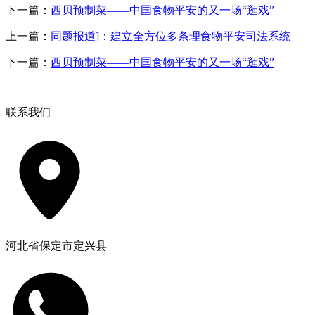
下一篇：
西贝预制菜——中国食物平安的又一场“逛戏”
上一篇：
同题报道]：建立全方位多条理食物平安司法系统
下一篇：
西贝预制菜——中国食物平安的又一场“逛戏”
联系我们
河北省保定市定兴县