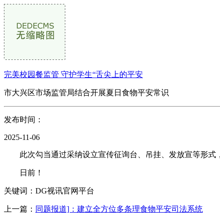
完美校园餐监管 守护学生“舌尖上的平安
市大兴区市场监管局结合开展夏日食物平安常识
发布时间：
2025-11-06
此次勾当通过采纳设立宣传征询台、吊挂、发放宣等形式，
日前！
关键词：DG视讯官网平台
上一篇：
同题报道]：建立全方位多条理食物平安司法系统