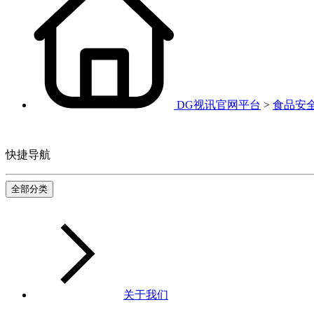
DG视讯官网平台
>
食品安
快捷导航
全部分类
关于我们