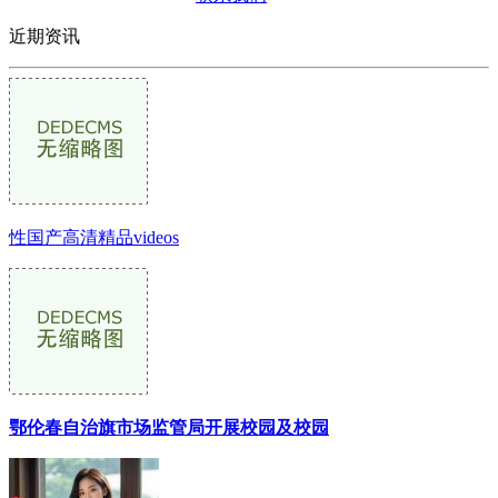
近期资讯
性国产高清精品videos
鄂伦春自治旗市场监管局开展校园及校园