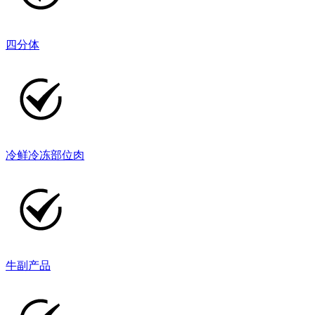
四分体
冷鲜冷冻部位肉
牛副产品