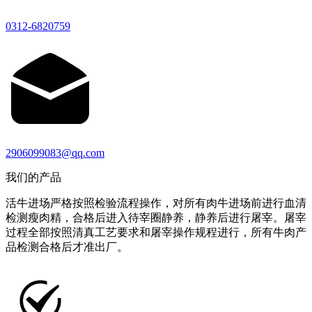
0312-6820759
2906099083@qq.com
我们的产品
活牛进场严格按照检验流程操作，对所有肉牛进场前进行血清
检测瘦肉精，合格后进入待宰圈静养，静养后进行屠宰。屠宰
过程全部按照清真工艺要求和屠宰操作规程进行，所有牛肉产
品检测合格后才准出厂。