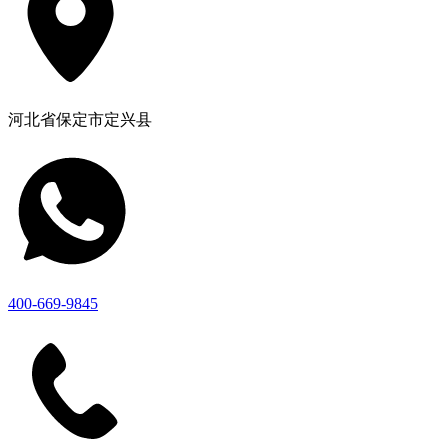
河北省保定市定兴县
400-669-9845