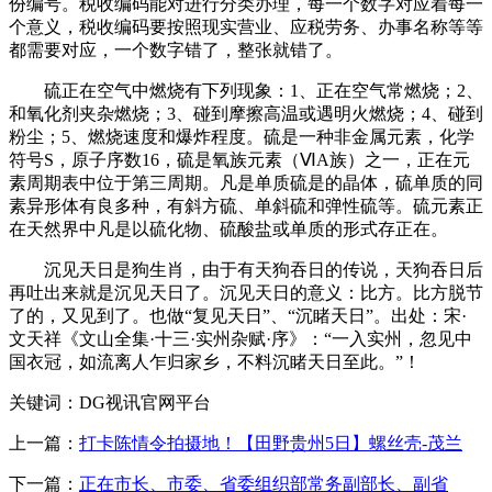
份编号。税收编码能对进行分类办理，每一个数字对应着每一
个意义，税收编码要按照现实营业、应税劳务、办事名称等等
都需要对应，一个数字错了，整张就错了。
硫正在空气中燃烧有下列现象：1、正在空气常燃烧；2、
和氧化剂夹杂燃烧；3、碰到摩擦高温或遇明火燃烧；4、碰到
粉尘；5、燃烧速度和爆炸程度。硫是一种非金属元素，化学
符号S，原子序数16，硫是氧族元素（ⅥA族）之一，正在元
素周期表中位于第三周期。凡是单质硫是的晶体，硫单质的同
素异形体有良多种，有斜方硫、单斜硫和弹性硫等。硫元素正
在天然界中凡是以硫化物、硫酸盐或单质的形式存正在。
沉见天日是狗生肖，由于有天狗吞日的传说，天狗吞日后
再吐出来就是沉见天日了。沉见天日的意义：比方。比方脱节
了的，又见到了。也做“复见天日”、“沉睹天日”。出处：宋·
文天祥《文山全集·十三·实州杂赋·序》：“一入实州，忽见中
国衣冠，如流离人乍归家乡，不料沉睹天日至此。”！
关键词：DG视讯官网平台
上一篇：
打卡陈情令拍摄地！【田野贵州5日】螺丝壳-茂兰
下一篇：
正在市长、市委、省委组织部常务副部长、副省