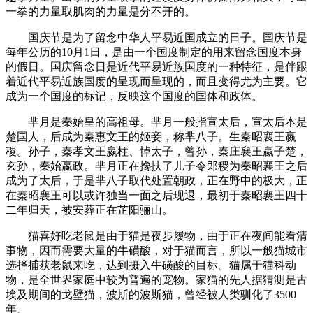
一拳的力量取肌肉的力量是分不开的。
国庆节是为了留念中华人平易近国成立的日子。国庆节是
每年公历的10月1日，是由一个国度制定的用来留念国度本身
的假日。国庆留念日是近代平易近族国度的一种特征，是伴跟
着近代平易近族国度的呈现而呈现的，而且变得尤为主要。它
成为一个国度的标记，反映这个国度的国体和政体。
芈月是秦始皇的高祖母。芈月一般指宣太后，宣太后本是
楚国人，后成为秦惠文王的姬妾，称芈八子。生秦昭襄王嬴
稷。孙子，秦孝文王嬴柱、悼太子，曾孙，秦庄襄王嬴子楚，
玄孙，秦始嬴政。芈月正在搀扶了儿子令郎稷为秦昭襄王之后
成为了太后，于是芈八子取代处置朝政，正在野中的极大，正
在秦昭襄王可以或许独当一面之后现退，最初于秦昭襄王四十
二年归天，被安葬正在芷阳骊山。
猫喜好吃老鼠是由于猫是夜步履物，由于正在夜间能看清
事物，因而需要大量的牛磺酸，对于猫而言，所以一般猫城市
选择捕获老鼠来吃，达到摄入牛磺酸的目标。猫属于猫科动
物，是全世界家庭中较为普遍的宠物。家猫的先人据猜测是古
埃及期间的戈壁猫，波斯的波斯猫，曾经被人类驯化了3500
年。