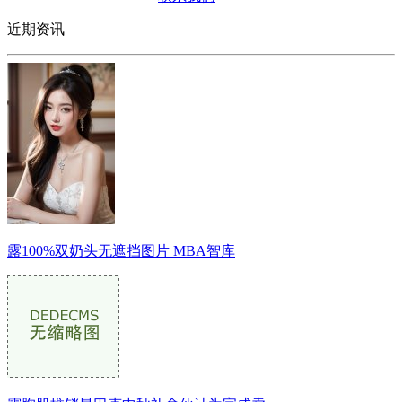
近期资讯
露100%双奶头无遮挡图片 MBA智库