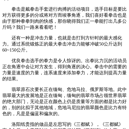
拳击是戴拳击手套进行肉搏的活动项目，选手目标是要比
对方获得更多的分或将对方而竣事角逐，我们喜好看拳击也是
由于那种拳拳到肉的快感，那你晓得我们正一拳能打出几多公
斤吗？我们一路来看看吧！
还有一种是冲击力量，也就是击打到方针时的最大感化
力。通过系统锻炼正的最大拳击冲击力能够冲破50公斤达到
60~150公斤。
优良拳击选手的拳力是令人惊讶的。出拳比力沉的活动员
正在角逐中会让对方发生，得到角逐的决心。拳击中的需要的
力量是速度的力量，连系速度来添加拳力，才能达到提高力量
的结果。
翡翠原石次要长正在缅甸、危地马拉、俄罗斯等地。此中
翡翠最大的发展地是正在缅甸，缅甸的翡翠市场占领世界翡翠
的绝大部门，无论是正在颜色上仍是质量等方面的都是比力好
的，别的比拟于其他地域，危地马尼拉的翡翠颜色是比力有特
色的，凡是是偏蓝和偏灰的。
洛阳纸贵指的做品是左思写的《三都赋 》，《三都赋》