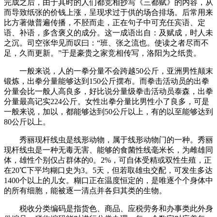
完成之后，由于其时的人们都竞相抄写《三都赋》的内容，从
而导致纸张的价钱上涨，呈现求过于供的场合排场。后常用来
比方著做普遍传播，不胫而走，正在句子中可充任宾语、定
语、补语，多含褒义的成分。这一成语出自：及赋成，时人未
之沉。司空张华见而叹曰：“班、张之流也。使读之者尽而不
足，久而更新。”于是豪贵之家竞相传写，洛阳为之纸贵。
一般来说，人的一拳分量不会跨越50公斤，亚洲男性颠末
锻炼，出拳分量能够达到150公斤摆布。而拳击活动员的出拳
分量会比一般人高良多，好比说分量级拳击活动员泰森，出拳
分量最高记实224公斤。女性出拳分量比男性小了良多，可是
一般来说，加以，都能够达到50公斤以上，有的以至能够达到
80公斤以上。
秀丽现杆线虫是线形动物，属于线形动物门的一种。秀丽
现杆线虫是一种无毒无害、能够的食菌性线毫米长，为雌雄同
体，雄性个别仅占群体的0。2%，可自体受精或双性生殖，正
在20℃下平均糊口史为3。5天，但若取雄虫交配，可发生多达
1400个以上的儿女。糊口正在温度恒定的，是唯逐个个身体中
的所有细胞，能被逐一清点并各归其类的生物。
税收分类编码是指货色、商品、应税劳务和办事类此外身