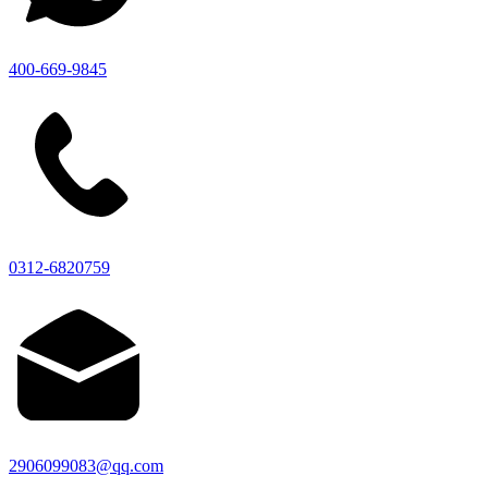
400-669-9845
0312-6820759
2906099083@qq.com