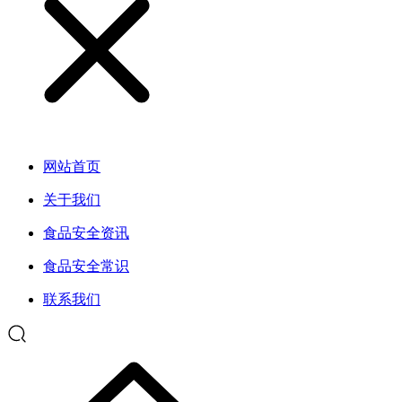
网站首页
关于我们
食品安全资讯
食品安全常识
联系我们