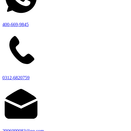
400-669-9845
0312-6820759
2906099083@qq.com