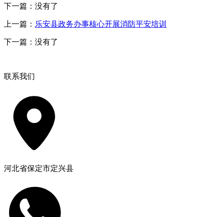
下一篇：没有了
上一篇：
乐安县政务办事核心开展消防平安培训
下一篇：没有了
联系我们
河北省保定市定兴县