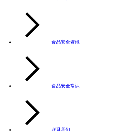
食品安全资讯
食品安全常识
联系我们