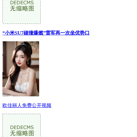
“小米SU7碰撞爆燃”雷军再一次坐优势口
欧佳丽人免费公开视频