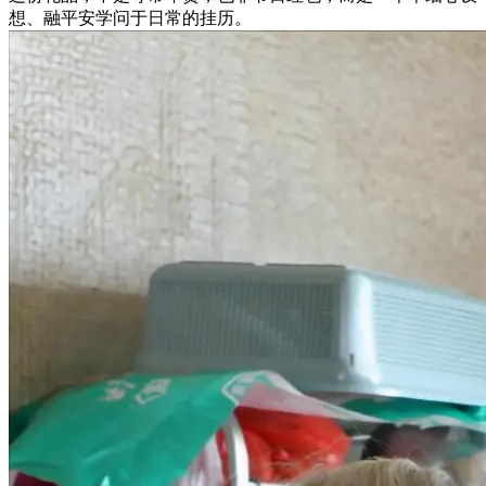
想、融平安学问于日常的挂历。