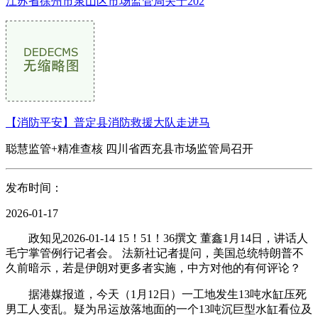
江苏省徐州市泉山区市场监管局关于202
【消防平安】普定县消防救援大队走进马
聪慧监管+精准查核 四川省西充县市场监管局召开
发布时间：
2026-01-17
政知见2026-01-14 15！51！36撰文 ‍‍董鑫1月14日，讲话人
毛宁掌管例行记者会。 法新社记者提问，美国总统特朗普不
久前暗示，若是伊朗对更多者实施，中方对他的有何评论？
据港媒报道，今天（1月12日）一工地发生13吨水缸压死
男工人变乱。疑为吊运放落地面的一个13吨沉巨型水缸看位及