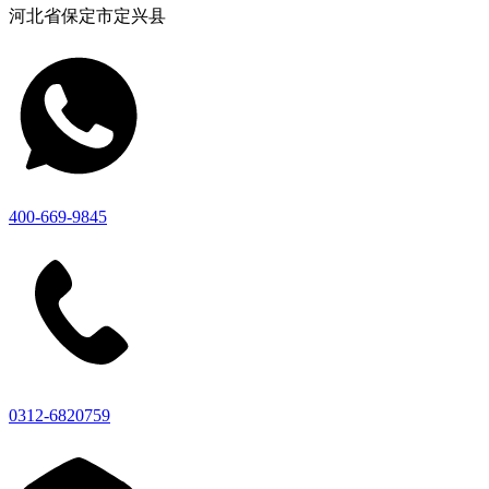
河北省保定市定兴县
400-669-9845
0312-6820759