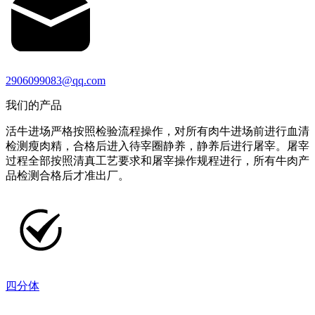
2906099083@qq.com
我们的产品
活牛进场严格按照检验流程操作，对所有肉牛进场前进行血清
检测瘦肉精，合格后进入待宰圈静养，静养后进行屠宰。屠宰
过程全部按照清真工艺要求和屠宰操作规程进行，所有牛肉产
品检测合格后才准出厂。
四分体