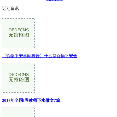
近期资讯
【食物平安学问科普】什么是食物平安全
2017年全国I卷教师下水做文7篇