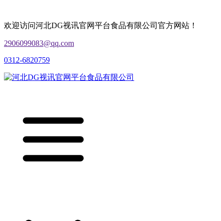
欢迎访问河北DG视讯官网平台食品有限公司官方网站！
2906099083@qq.com
0312-6820759