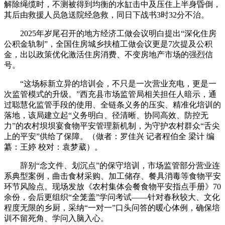
解除绳缆时，不测被得到均衡的水缸击中及压住上半身昏倒，
其后由救援人员急送院经急救，同日下战书3时32分不治。
2025年岁尾召开的地方经济工做会议明白提出“深化住房
公积金轨制”，全国住房城乡扶植工做会议更是7次提及公积
金，出以政策优化激活住房消费、不变房地产市场的强烈信
号。
“这场标新立异的培训会，不只是一次营业充电，更是一
次监管模式的升级。”西充县市场监管局相关担任人暗示，通
过聪慧化监管手段的使用、全链条义务的压实、精准化培训的
落地，该局建立起“义务明白、径清晰、协同高效、防控无
力”的农村坝坝宴食物平安管理新机制，为守护农村群众“舌尖
上的平安”供给了保障。（做者：罗佳兴 记者程伯全 梁计 编
纂：王婷 校对：袁梦葳）。
辞别“念文件、划沉点”的保守培训，市场监管部分营业连
系典型案例，曲击食材采购、加工储存、餐具消毒等食物平安
环节风险点。现场发放《农村集体会餐食物平安指点手册》70
余份，会后更组织“全笼盖”学问考试——针对春秋较大、文化
程度无限的乡厨，采纳“一对一”口头问答的暖心体例，确保培
训不留死角、学问入脑入心。