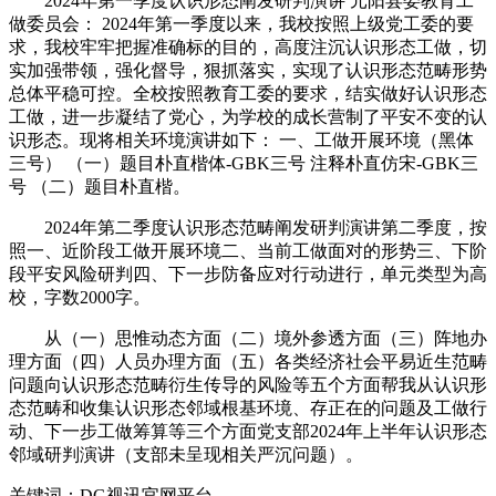
2024年第一季度认识形态阐发研判演讲 元阳县委教育工
做委员会： 2024年第一季度以来，我校按照上级党工委的要
求，我校牢牢把握准确标的目的，高度注沉认识形态工做，切
实加强带领，强化督导，狠抓落实，实现了认识形态范畴形势
总体平稳可控。全校按照教育工委的要求，结实做好认识形态
工做，进一步凝结了党心，为学校的成长营制了平安不变的认
识形态。现将相关环境演讲如下： 一、工做开展环境（黑体
三号） （一）题目朴直楷体-GBK三号 注释朴直仿宋-GBK三
号 （二）题目朴直楷。
2024年第二季度认识形态范畴阐发研判演讲第二季度，按
照一、近阶段工做开展环境二、当前工做面对的形势三、下阶
段平安风险研判四、下一步防备应对行动进行，单元类型为高
校，字数2000字。
从（一）思惟动态方面（二）境外参透方面（三）阵地办
理方面（四）人员办理方面（五）各类经济社会平易近生范畴
问题向认识形态范畴衍生传导的风险等五个方面帮我从认识形
态范畴和收集认识形态邻域根基环境、存正在的问题及工做行
动、下一步工做筹算等三个方面党支部2024年上半年认识形态
邻域研判演讲（支部未呈现相关严沉问题）。
关键词：DG视讯官网平台