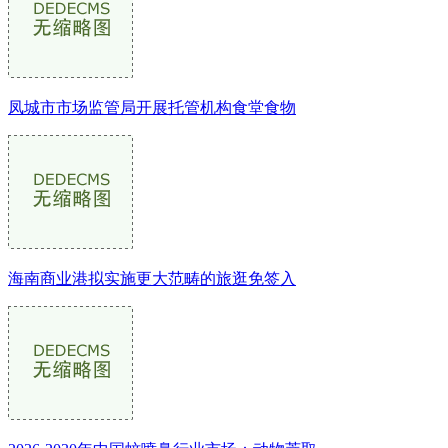
凤城市市场监管局开展托管机构食堂食物
海南商业港拟实施更大范畴的旅逛免签入