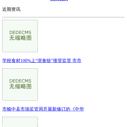
近期资讯
学校食材100%上“浙食链”接管监管 市市
市榆中县市场监管局开展新修订的《中华