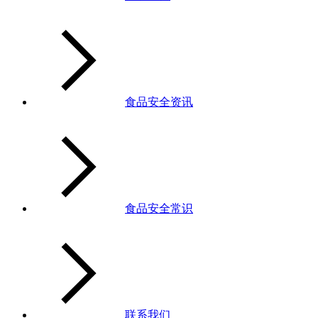
食品安全资讯
食品安全常识
联系我们