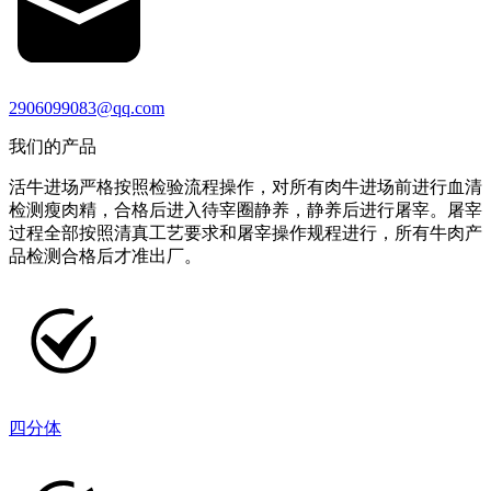
2906099083@qq.com
我们的产品
活牛进场严格按照检验流程操作，对所有肉牛进场前进行血清
检测瘦肉精，合格后进入待宰圈静养，静养后进行屠宰。屠宰
过程全部按照清真工艺要求和屠宰操作规程进行，所有牛肉产
品检测合格后才准出厂。
四分体