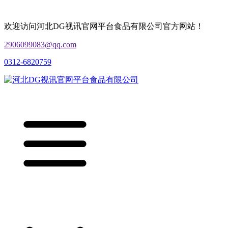
欢迎访问河北DG视讯官网平台食品有限公司官方网站！
2906099083@qq.com
0312-6820759