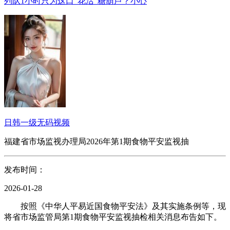
列队1小时只为这口“花活”糖葫芦？小心
日韩一级无码视频
福建省市场监视办理局2026年第1期食物平安监视抽
发布时间：
2026-01-28
按照《中华人平易近国食物平安法》及其实施条例等，现
将省市场监管局第1期食物平安监视抽检相关消息布告如下。