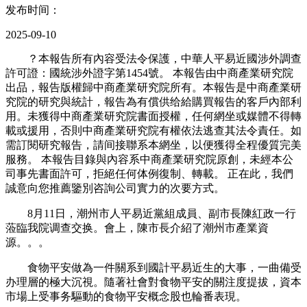
发布时间：
2025-09-10
？本報告所有內容受法令保護，中華人平易近國涉外調查
許可證：國統涉外證字第1454號。 本報告由中商產業研究院
出品，報告版權歸中商產業研究院所有。本報告是中商產業研
究院的研究與統計，報告為有償供给給購買報告的客戶內部利
用。未獲得中商產業研究院書面授權，任何網坐或媒體不得轉
載或援用，否則中商產業研究院有權依法逃查其法令責任。如
需訂閱研究報告，請间接聯系本網坐，以便獲得全程優質完美
服務。 本報告目錄與內容系中商產業研究院原創，未經本公
司事先書面許可，拒絕任何体例復制、轉載。 正在此，我們
誠意向您推薦鑒別咨詢公司實力的次要方式。
8月11日，潮州市人平易近黨組成員、副市長陳紅政一行
蒞臨我院调查交换。會上，陳市長介紹了潮州市產業資
源。。。
食物平安做為一件關系到國計平易近生的大事，一曲備受
办理層的極大沉視。隨著社會對食物平安的關注度提拔，資本
市場上受事务驅動的食物平安概念股也輪番表現。