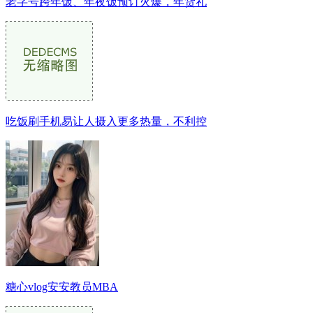
老字号跨年饭、年夜饭预订火爆，年货礼
吃饭刷手机易让人摄入更多热量，不利控
糖心vlog安安教员MBA