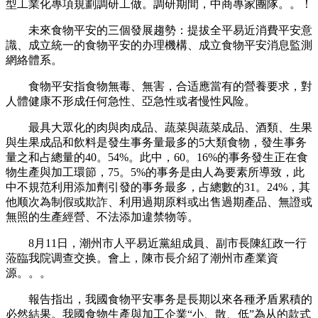
型工業化專項規劃調研工做。調研期間，中商專家團隊。。！
未來食物平安的三個發展趨勢：提拔全平易近消費平安意
識、成立統一的食物平安的办理機構、成立食物平安消息監測
網絡體系。
食物平安指食物無毒、無害，合适應當有的營養要求，對
人體健康不形成任何急性、亞急性或者慢性风险。
最具大眾化的肉與肉成品、蔬菜與蔬菜成品、酒類、生果
與生果成品和飲料是發生事务量最多的5大類食物，發生事务
量之和占總量的40。54%。此中，60。16%的事务發生正在食
物生產與加工環節，75。5%的事务是由人為要素所導致，此
中不規范利用添加劑引發的事务最多，占總數的31。24%，其
他顺次為制假或欺詐、利用過期原料或出售過期產品、無證或
無照的生產經營、不法添加違禁物等。
8月11日，潮州市人平易近黨組成員、副市長陳紅政一行
蒞臨我院调查交换。會上，陳市長介紹了潮州市產業資
源。。。
報告指出，我國食物平安事务是長期以來各種矛盾累積的
必然結果。我國食物生產與加工企業“小、散、低”為从的款式