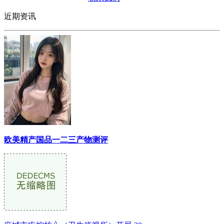
近期资讯
欧美精产国品一二三产物测评