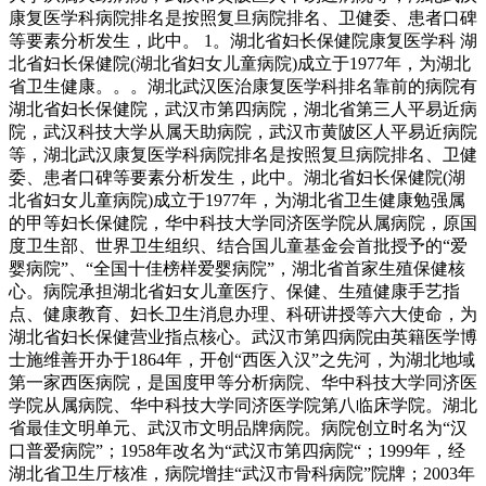
康复医学科病院排名是按照复旦病院排名、卫健委、患者口碑
等要素分析发生，此中。 1。湖北省妇长保健院康复医学科 湖
北省妇长保健院(湖北省妇女儿童病院)成立于1977年，为湖北
省卫生健康。。。湖北武汉医治康复医学科排名靠前的病院有
湖北省妇长保健院，武汉市第四病院，湖北省第三人平易近病
院，武汉科技大学从属天助病院，武汉市黄陂区人平易近病院
等，湖北武汉康复医学科病院排名是按照复旦病院排名、卫健
委、患者口碑等要素分析发生，此中。湖北省妇长保健院(湖
北省妇女儿童病院)成立于1977年，为湖北省卫生健康勉强属
的甲等妇长保健院，华中科技大学同济医学院从属病院，原国
度卫生部、世界卫生组织、结合国儿童基金会首批授予的“爱
婴病院”、“全国十佳榜样爱婴病院”，湖北省首家生殖保健核
心。病院承担湖北省妇女儿童医疗、保健、生殖健康手艺指
点、健康教育、妇长卫生消息办理、科研讲授等六大使命，为
湖北省妇长保健营业指点核心。武汉市第四病院由英籍医学博
士施维善开办于1864年，开创“西医入汉”之先河，为湖北地域
第一家西医病院，是国度甲等分析病院、华中科技大学同济医
学院从属病院、华中科技大学同济医学院第八临床学院。湖北
省最佳文明单元、武汉市文明品牌病院。病院创立时名为“汉
口普爱病院”；1958年改名为“武汉市第四病院“；1999年，经
湖北省卫生厅核准，病院增挂“武汉市骨科病院”院牌；2003年