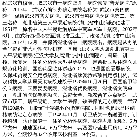
经武汉市核准、取武汉市十病院归并，病院恢复“普爱病院”原
称；2017年，武汉市编制办确定病院名称为“武汉市第四病
院”，保留武汉市普爱病院、武汉市骨科病院为病院第二、第
三名称。湖北省第三人平易近病院(湖北省中山病院)始建于
1951年，原名中国人平易近解放军中南军区军工病院。2002年
6月，由戎行办理移交至湖北省卫生厅，改名为湖北省中山病
院。2014年12月，并保留湖北省中山病院院名。病院是从办的
全平易近非营利性医疗机构，同属“江汉大学从属湖北省第三
人平易近病院(江汉大学从属湖北省中山病院)”，科研、讲
授、康复为一体的分析性大型甲等病院，是首批国度住院医师
规范化培训、国度药品临床试验(GCP)，也是国度爱婴病院、
医保和贸易安全定点病院、湖北省康复救帮项目定点机构。武
汉科技大学从属天助病院建院于1983年10月20日，是国度甲等
公立病院、国度爱婴病院、湖北省优良病院、湖北省文明单
元；湖北省医保异地就医、贸易安全、新农合的定点病院；武
汉市职工、居平易近、大学生医保、铁医保的定点病院，武汉
市120急救、国际红十字急救的指定病院，同时也是武昌区结
核病防治定点病院。于1949年11月，现已成为一所融医疗、讲
授科研、防止保健于一体的分析性病院。病院占地面积2。2万
平方米，建建面积4。6万平方米，其西医疗营业用房1。4万平
方米。全院设有32个临床医技科室，9个病。。。