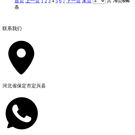
首页
上一页
1
2
3
4
5
6
7
下一页
末页
共
70
页
696
条
联系我们
河北省保定市定兴县