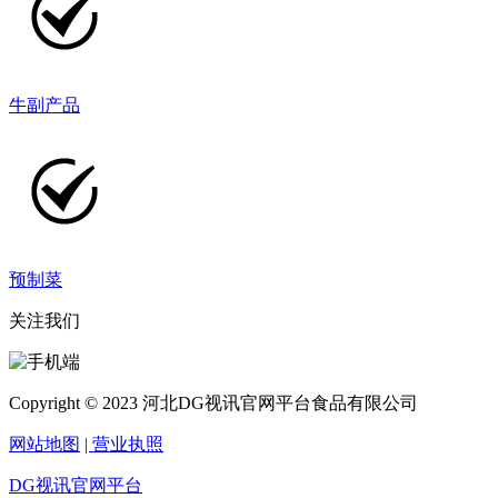
牛副产品
预制菜
关注我们
Copyright © 2023 河北DG视讯官网平台食品有限公司
网站地图
| 营业执照
DG视讯官网平台