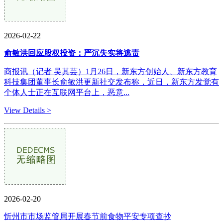
2026-02-22
俞敏洪回应股权投资：严沉失实将逃责
商报讯（记者 吴其芸）1月26日，新东方创始人、新东方教育
科技集团董事长俞敏洪更新社交发布称，近日，新东方发觉有
个体人士正在互联网平台上，恶意...
View Details >
2026-02-20
忻州市市场监管局开展春节前食物平安专项查抄