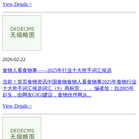
View Details >
2026-02-22
食物人看食物事——2025年行业十大抢手词汇候选
当前！首页食物资讯中国食物食物人看食物事2025年食物行业
十大抢手词汇候选词汇（9）商标营。。。编者按：自2005年
起头，由网友GIGI建议，食物伙伴网从...
View Details >