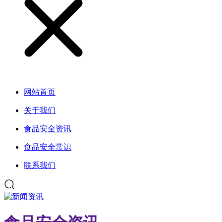
网站首页
关于我们
食品安全资讯
食品安全常识
联系我们