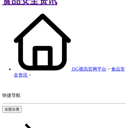
食品安全资讯
DG视讯官网平台
>
食品安
全资讯
>
快捷导航
全部分类