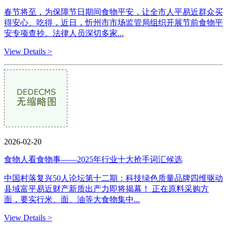
春节将至，为保障节日期间食物平安，让全市人平易近群众买
得安心、吃得，近日，忻州市市场监管局组织开展节前食物平
安专项查抄。法律人员深切多家...
View Details >
2026-02-20
食物人看食物事——2025年行业十大抢手词汇候选
中国村落复兴50人论坛第十二期：科技绿色质量品牌四维驱动
县域富平易近财产新质出产力即将揭幕！ 正在原料采购方
面，要实行米、面、油等大食物集中...
View Details >