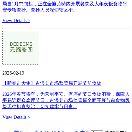
局自1月中旬起，正在全旗范畴内开展餐饮及大年夜饭食物平
安专项查抄。查抄人员深切辖区衔...
View Details >
2026-02-19
【新春走大集】古浪县市场监管局开展节前食物
2026年春节将至，为营制平安、有序的节日食物消费，保障人
平易近群众欢度节日，古浪县市场监管局全面开展节前食物风
险现患排查整治，切实建牢节日食...
View Details >