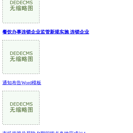
餐饮办事连锁企业监管新规实施 连锁企业
通知布告Word模板