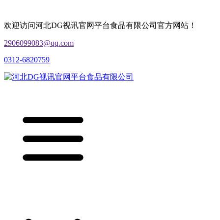
欢迎访问河北DG视讯官网平台食品有限公司官方网站！
2906099083@qq.com
0312-6820759