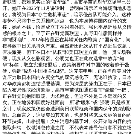
野联盟，都难觅实正的“友华派”，高市早苗的对华立场早已公
开。她正在2025年11月讲话时，曾明白暗示若台海场面地步恶
化，将视为日本“存亡危机事态”，暗示侵占队可能介入。这种
姿势不只将中日关系推向冰点，也为本身博得国内保守的支
撑，她的本钱，恰是成立正在衬着外部、强化平易近族从义情
感的根本之上。至于正在野党新联盟，其野田佳彦同样并
非“暖和派”，2012年恰是正在其辅弼任内鞭策了“国有化”，间
接导致中日关系持久严重。虽然野田此次从打平易近生议题，
否决激宪，但正在日本“从权”和美日联盟方面，他一贯立场强
硬，现实从义色彩稠密。公明党也正在此次选举中放弃“知
华”标签，取立宪党结盟后，政策纲要中对中国的较着趋于强
硬，强调“应对中国相关忧愁”。这充实申明，正在当前美国计
谋压力取日本国内左翼空气的双沉感化下，无论谁执政，日本
对华政策都将连结强硬基调。更为深层的缘由正在于，日本已
陷入布局性取经济窘境，高市早苗试图通过提前“豪赌”一把，
正在野党则抱团取暖、力求翻盘，但这不外是日本逛戏的又一
次。正在地缘和国度好处面前，所谓“暖和”或“强硬”只是权宜
之计，现实政策仍然会遭到美日联盟框架和国内保守的深刻影
响。总而言之，这场突如其来的，也是对将来成长标的目的的
环节抉择。出格提醒！文中消息均基于对、公开渠道内容的拾
掇取归纳，仅做消息传送之用，不代表本账号任何客不雅立场
或价值判断。若涉及版权争议，请相关人联系本账号，我们将