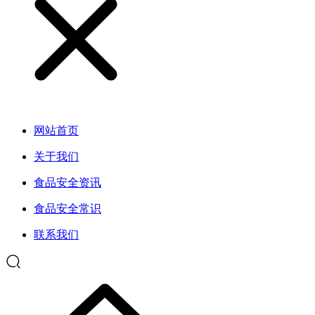
网站首页
关于我们
食品安全资讯
食品安全常识
联系我们