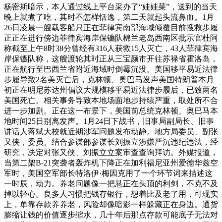
杨密斯暗示，本人通过线上平台采办了“娃娃菜”，送到的当天
晚上就煮了吃，其时不怎样恬逸，第二天就起头流鼻血。1月
26日凌晨一艘载客船只正在菲律宾南部海域倾覆目前搜救步履
正正在进行傍边菲律宾海岸保镳队棉兰老岛西南区批示官杜阿
称截至上午8时38分曾经有316人获救15人灭亡，43人菲律宾海
岸保镳队称，这艘渡轮其时正从三宝颜市开往苏禄省霍洛岛，
正在航行至巴西兰省附近海域时倒霉沉没。美国移平易近法律
步履导致2名美灭亡后，克林顿、奥巴马发声美国特朗普本月
初正在明尼苏达州倡议大规模移平易近法律步履后，已致两名
美国死亡。相关事务导致本地场面地步持续严重，取处所不合
进一步加剧。正在这一布景下，美国前总统克林顿、奥巴马本
地时间25日别离发声。1月24日下战书，旧事局副局长、旧事
讲话人蒋斌大校就近期涉军问题发布动静。地方局委员、副张
又侠，委员、结合参谋部参谋长刘振立涉嫌严沉违纪违法，经
研究，决定对张又侠、刘振立立案审查查询拜访。外媒报道，
当第二架B-21突袭者轰炸机下降正在加利福尼亚州爱德华兹空
军时，美国空军部长特洛伊·梅因克用了一个环节词来描述这
一时辰，动力。养老问题像一把悬正在头顶的利剑，不克不及
掉以轻心。良多人习惯把钱存银行，想着比及老了用，可现实
上，单靠存款养养老，风险却像暗影一样躲藏正在身边。通货
膨缩让钱的价值逐步缩水，几十年后那点存款可能底子无法对