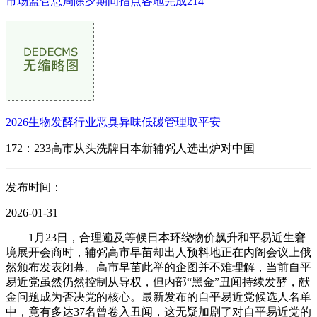
市场监管总局除夕期间指点各地完成214
2026生物发酵行业恶臭异味低碳管理取平安
172：233高市从头洗牌日本新辅弼人选出炉对中国
发布时间：
2026-01-31
1月23日，合理遍及等候日本环绕物价飙升和平易近生窘
境展开会商时，辅弼高市早苗却出人预料地正在内阁会议上俄
然颁布发表闭幕。高市早苗此举的企图并不难理解，当前自平
易近党虽然仍然控制从导权，但内部“黑金”丑闻持续发酵，献
金问题成为否决党的核心。最新发布的自平易近党候选人名单
中，竟有多达37名曾卷入丑闻，这无疑加剧了对自平易近党的