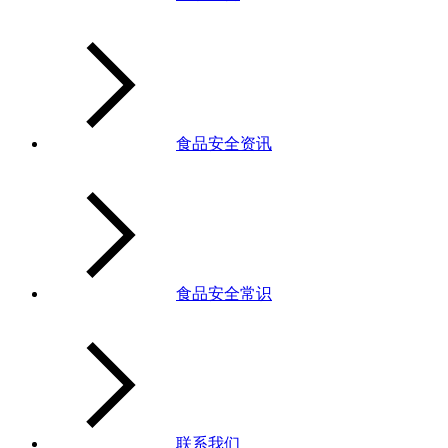
食品安全资讯
食品安全常识
联系我们