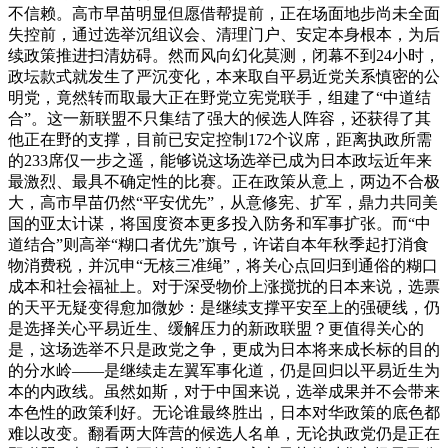
不信赖。高市早苗明显但愿借帮提前，正在场面地步尚未全面
失控前，通过选举沉组议会、清理门户、安定本身根本，为后
续政策推进扫清妨碍。然而风向幻化莫测，闭幕不到24小时，
政坛款式就发生了严沉变化，本来取自平易近党关系慎密的公
明党，竟然转而取最大正在野党立宪党联手，组建了“中道结
合”。这一新联盟不只集结了强大的候选人阵容，还获得了其
他正在野的支撑，目前已安定控制172个议席，距离执政所需
的233席仅一步之遥，能够说这场选举已成为日本政坛近年来
最激烈、最具不确定性的比赛。正在政策从意上，两边不合极
大，高市早苗仍然“平安优先”，从意修宪、扩军，鼎力共同美
国的亚太计谋，将国度资本更多投入防务和军事扩张。而“中
道结合”则高举“糊口者优先”旗号，许诺自本年秋季起打消食
物消费税，并沉申“无核三准绳”，将关心点回归到通俗的糊口
成本和社会福祉上。对于深受物价上涨搅扰的日本来说，选票
的天平无疑变得愈加微妙：是继续支撑平安至上的强硬线，仍
是选择关心平易近生、缓解压力的新政联盟？更值得关心的
是，这场选举不只是政党之争，更成为日本将来成长标的目的
的分水岭——是继续走左翼军事化道，仍是回归以平易近生为
本的内政线。虽然如斯，对于中国来说，选举成果并不会带来
本色性的政策利好。无论谁最终胜出，日本对华政策的底色都
难以改变。翻看两大阵营的候选人名单，无论执政党仍是正在