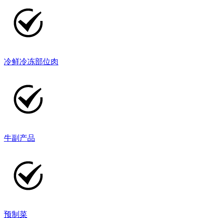
冷鲜冷冻部位肉
牛副产品
预制菜