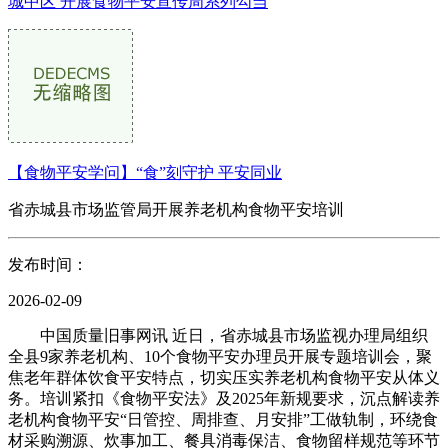
城中区 开展食物平安宣传周系列勾当
【食物平安学问】“食”刻守护 平安同业
省赤城县市场监管局开展养老机构食物平安培训
发布时间：
2026-02-09
中国质量旧事网讯 近日，省赤城县市场监视办理局组织
全县9家养老机构、10个食物平安办理员开展专题培训会，聚
焦老年群体饮食平安特点，切实压实养老机构食物平安从体义
务。培训紧扣《食物平安法》及2025年新规要求，沉点解读养
老机构食物平安“日管控、周排查、月安排”工做轨制，环绕食
材采购溯源、炊事加工、餐具消毒保洁、食物留样规范等环节