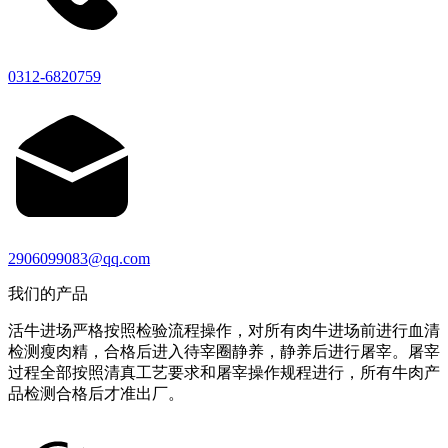
0312-6820759
2906099083@qq.com
我们的产品
活牛进场严格按照检验流程操作，对所有肉牛进场前进行血清
检测瘦肉精，合格后进入待宰圈静养，静养后进行屠宰。屠宰
过程全部按照清真工艺要求和屠宰操作规程进行，所有牛肉产
品检测合格后才准出厂。