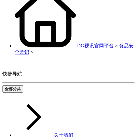
DG视讯官网平台
>
食品安
全常识
>
快捷导航
全部分类
关于我们