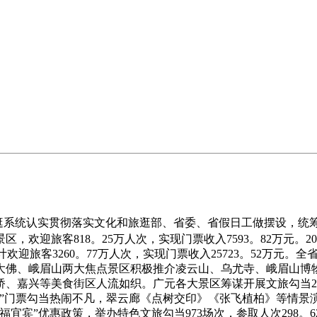
和旅逛系统认实贯彻落实文化和旅逛部、省委、省假日工做摆设，
区，欢迎旅客818。25万人次，实现门票收入7593。82万元。
计欢迎旅客3260。77万人次，实现门票收入25723。52万元
山大佛、峨眉山两大焦点景区积极推介凌云山、乌尤寺、峨眉山
桥、嘉兴等美食街区人流如织。广元各大景区筹谋开展文旅勾当20
难》”门票勾当热闹不凡，翠云廊《点树交印》《张飞植柏》等情
”优惠政策，举办特色文旅勾当973场次，参取人次298。62万