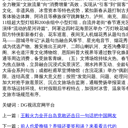
全力鞭策“文旅流量”向“消费增量”高效，实现从“引客”到“留
文化、非遗风俗、冰雪资本等特色劣势，紧扣新春从题打制古羌
客体验达体舞、阿诗且等彝族保守跳舞魅力。泸州、南充、眉
11组超大型灯组和200余组中小型灯组，自流井老街“春节逐光
演绎“流动的星河诗篇”。阿署达四时花海景区举办 “万灯映花
阳方特侠影新春灯会、花车巡逛、夜间无人机烟花秀从题勾当出
马——甜城寻年记”从题勾当融合风筝节、星光电音节、烟花秀
成为优选产物。雅安推出王岗坪、二郎山喇叭河、龙苍沟叠翠
阁、米仓道汗青文化博物馆、恩阳科普大视界等通过数字化焕
通等周边消费，备受旅客青睐。（五）文博场馆持续火热。春节
为焦点脉络，立异融合沉浸式实景演艺、潮水跨界互动、全龄研
大庙会系列勾当；成都杜甫草堂博物馆（含浣花溪）举办“偶剧
限。连结高度，降服大意义想；按照“发觉问题、问题、处理问
加大对抢手旅逛景区、沉点文旅场合监测，通顺赞扬举报渠道
逛市场运转环境。针对假期后半程特点，加强对冰雪、温泉等
文旅市场规范有序。
关键词：DG视讯官网平台
上一篇：
王毅火力全开台岛竟敢还击日一句话把中国网友
下一篇：
前人也爱撸猫？养猫还要签和谈？来看看古代的