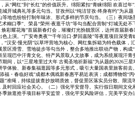
客”，从“网红”到“长红”的价值跃升。绵阳紧扣“青睐绵阳 欢喜过
城开城典礼等多元勾当。甘孜州以“纯洁甘孜·终身有约”为从
山等地也纷纷打制年味浓、形式多样的节庆勾当。（三）夜间场景
艺术糊口季”、荣县“荣州·夜逛千坊”等勾当配合营制“灯城无处不
城 焕彩耀花海”首届新春灯会，璀璨灯光扮靓景区，达州首届新春
色上演。“广安奇奥夜”“千年沿口·梦回嘉陵”等夜逛项目深受
，“汉安·慢光阴”以草坪营地为核心、网红集拆箱为特色载体，
溪景区滑雪、雪地徒步等勾当外，整合多地推出联动产物，构成“
新呈现巴中汗青文化、特产风景取人文故事，成为系统展现汗青
期间，以“三星堆里过大年 古蜀圣地祈新福”为从题的2026三
学体验、新春集福逛园等多元形式，吸引大量国表里旅客前去。
添福・春临好戏”成都木偶戏新春惠平易近表演；成都博物馆“丙
题”准绳，持续提拔查抄放哨质效，督促景区落实员分散、限流
，及时回应社会关心。（二）强化平安督导。实行假日期间文化
冬季旅逛抢手项目标平安监管，强化平安风险评估，完美平安办