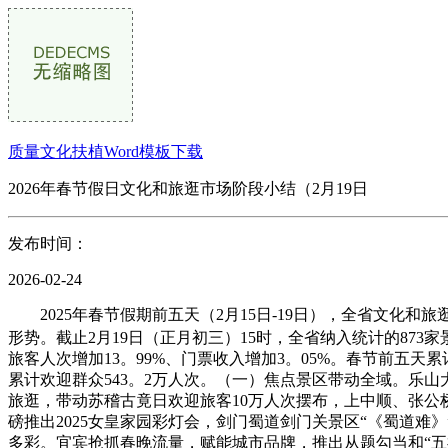
质量文化扶植Word模板下载
2026年春节假日文化和旅逛市场阶段小结（2月19日
发布时间：
2026-02-24
2025年春节假期前五天（2月15日-19日），全省文化
形势。截止2月19日（正月初三）15时，全省纳入统计的873家景
旅客人次增加13。99%、门票收入增加3。05%。春节前五天累
累计欢迎群众543。2万人次。（一）焦点景区带动全域。乐
旅逛，带动苏稽古竟日欢迎旅客10万人次摆布，上中顺、张公
磅推出2025女皇家园彩灯会，剑门蜀道剑门关景区“《蜀道
多彩。宜宾抢抓春晚流量，赋能城市品牌，推出从题勾当和“五福宜宾