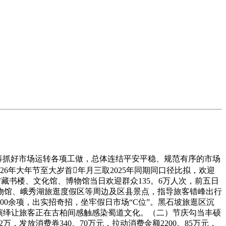
统筹抓好市场运转各项工做，总体连结平安平稳、规范有序的市场
2026年大年节至大岁首年月三取2025年同期同口径比拟，欢迎
。全省藏书楼、文化馆、博物馆当日欢迎群众135。6万人次，前五日
博物馆、峨秀湖旅逛度假区等周边及区县景点，指导旅客错峰出行
0余项，出实招奇招，坐牢假日市场“C位”。黑石坡旅逛区沉
景演绎让旅客正在古柏间感触感染蜀道文化。（二）节庆勾当丰硕
，发放消费券340。70万元，拉动消费金额2200。85万元，