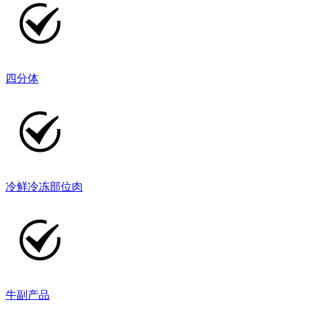
四分体
冷鲜冷冻部位肉
牛副产品