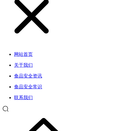
网站首页
关于我们
食品安全资讯
食品安全常识
联系我们