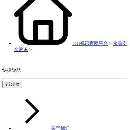
DG视讯官网平台
>
食品安
全常识
>
快捷导航
全部分类
关于我们