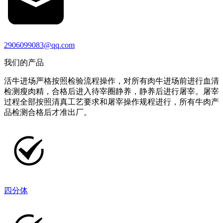
2906099083@qq.com
我们的产品
活牛进场严格按照检验流程操作，对所有肉牛进场前进行血清
检测瘦肉精，合格后进入待宰圈静养，静养后进行屠宰。屠宰
过程全部按照清真工艺要求和屠宰操作规程进行，所有牛肉产
品检测合格后才准出厂。
四分体