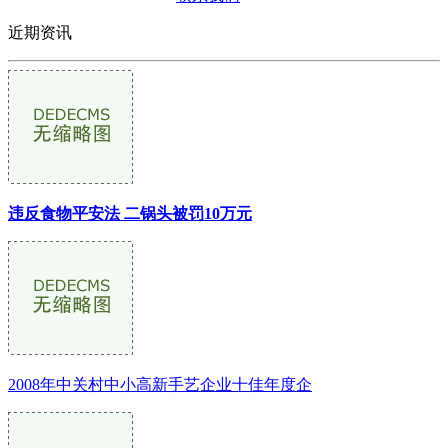
近期资讯
违反食物平安法 二锅头被罚10万元
2008年中关村中小高新手艺企业十佳年度企